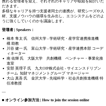
携わる登壇者を迎え、それぞれのキャリアや取組を紹介いた
だきます。
多様なキャリアを持つ支援者同士の連携が、研究シーズや人
材、支援ノウハウの循環を生み出し、エコシステムをどのよ
うに強くしていくのかを議論します。
登壇者 | Speakers：
橋本 隼太 氏 信州大学 - 学術研究・産学官連携推進機
構 助教
川谷 健一 氏 富山大学 - 学術研究・産学連携本部 コーデ
ィネーター
南 佑輝 氏 大阪大学 共創機構 ベンチャー・事業化推
進室
安部 英理子 氏 九大OIP株式会社 - サイエンスドリブン
チーム 知財マネジメントグループ マネージャー
大山 真吾
氏
金沢大学 - 先端科学・社会共創推進機構 特
任准教授
—
■ オンライン参加方法 | How to join the session online