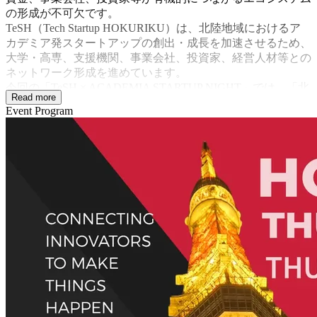
の形成が不可欠です。
TeSH（Tech Startup HOKURIKU）は、北陸地域におけるア
カデミア発スタートアップの創出・成長を加速させるため、
大学・高専、支援機関、事業会社、投資家、経営人材等との
ネットワーク形成を進めています。
今回の「TeSH × ACADEMIA STARTUP NIGHT」では、「北
Read more
陸から世界へつながるネットワーク形成」をテーマに、アカ
Event Program
デミア発スタートアップを加速させるエコシステムの活用、
経営人材の確保、そして大学・地域を越えた支援者ネットワ
ークの形成について議論します。
また、本イベントでは、NINEJPの枠組みも活用し、北陸地
域に閉じない全国の大学支援者・スタートアップ支援機関と
の接続を図ります。各地域でアカデミア発スタートアップ支
援に取り組む実践者が集い、支援ノウハウ、課題、連携の可
能性を共有することで、地域間を越えた支援者ネットワーク
の形成を目指します。
研究成果を事業化へ、地域の挑戦を全国・世界へ。研究者、
支援者、経営人材、投資家、事業会社が出会い、次の一歩を
生み出す場として開催します。ぜひご参加ください。
——