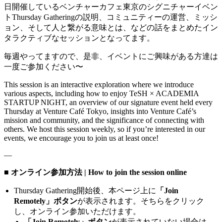
日開催しているベンチャーカフェ東京のシグニチャーイベン
トThursday Gatheringの説明、コミュニティーの運営、ミッシ
セッション一覧に表示される
「Join Remotely」ボタン
より
ョン、そして人と繋がる意味とは、などの話をまとめたイン
参加いただけます。
タラクティブなセッションとなってます。
Thursday Gathering開始時間になりましたら、セッション枠の
下に「Join Remotely」ボタンが表示されます。
毎週やってますので、是非、イベントにご興味がある方達は
そのボタンをクリック後、オンライン参加いただけます。
一度ご参加ください〜
*
オンライン参加には、
参加登録が必要
です。
本ページの
This session is an interactive exploration where we introduce
「Register for Event」ボタンより参加登録
をお願いいたしま
various aspects, including how to enjoy TeSH × ACADEMIA
す。
STARTUP NIGHT, an overview of our signature event held every
Thursday at Venture Café Tokyo, insights into Venture Café’s
■ How to Join Online
mission and community, and the significance of connecting with
others. We host this session weekly, so if you’re interested in our
You can join the session by clicking
the “Join Remotely” button
events, we encourage you to join us at least once!
shown in the session list below.
Once Thursday Gathering starts, the
“Join Remotely” button
will
—
appear below each session.
Click the button to join the session online.
■ オンライン参加方法 | How to join the session online
*Please note
that registration is required
to join the event online.
Thursday Gathering開始後、本ページ上に
「Join
To register, click the “Register for Event” button on this page.
Remotely」ボタン
が表示されます。そちらをクリック
し、オンライン参加いただけます。
===
「Join Remotely」ボタン
が表示されていない場合は、