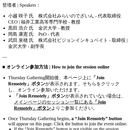
登壇者 | Speakers：
小越 咲子 氏 株式会社みらいのでざいん - 代表取締役
CEO | 福井工業高等専門学校 - 教授
黒田 浩介 氏 金沢大学 - 教授
岡島 康憲 氏 PnO - 代表
武田 泉穂 氏 株式会社ビジョンインキュベイト - 取締役 |
金沢大学 - 副学長
—
■ オンライン参加方法 | How to join the session online
Thursday Gathering開始後、本ページ上に
「Join
Remotely」ボタン
が表示されます。そちらをクリック
し、オンライン参加いただけます。
「Join Remotely」ボタン
が表示されていない場合は、
メインページのセッション一覧にある
「Join
Remotely」ボタン
よりご参加ください。
Once Thursday Gathering begins,
a “Join Remotely” button
will appear on this page. Click the button to join the event online.
If the “Join Remotely” button is not visible on the session