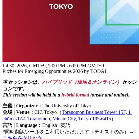
Jul 30, 2026, GMT+9
,
5:00 PM - 6:00 PM GMT+9
Pitches for Emerging Opportunities 2026 by TODAI
本セッションは、
ハイブリッド（現地＆オンライン）
セッシ
ョンです。
This session will be held in a
hybrid format
(onsite and online).
主催 | Organizer：
The University of Tokyo
会場 | Venue：
CIC Tokyo（
Toranomon Business Tower 15F, 1-
chōme-17-1 Toranomon, Minato City, Tokyo 105-6415
）
言語 | Language：
English | 英語
*同時翻訳ツールをご利用いただけます（テキストのみ）→
こちらをクリック