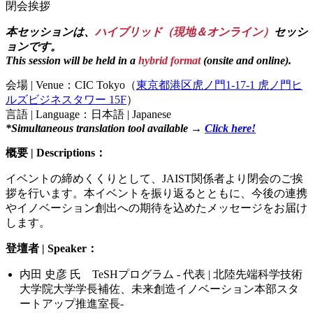
閉会挨拶
本セッションは、
ハイブリッド（現地＆オンライン）
セッシ
ョンです。
This session will be held in a
hybrid format
(onsite and online).
会場 | Venue：CIC Tokyo（
東京都港区虎ノ門1-17-1 虎ノ門ヒ
ルズビジネスタワー 15F
）
言語 | Language：日本語 | Japanese
*Simultaneous translation tool available →
Click here!
概要 | Descriptions：
イベントの締めくくりとして、JAIST関係者より閉会のご挨
拶を行います。本イベントを振り返るとともに、今後の連携
やイノベーション創出への期待を込めたメッセージをお届け
します。
登壇者 | Speaker：
内田 史彦 氏 TeSHプログラム - 代表 | 北陸先端科学技術
大学院大学学長補佐、未来創造イノベーション本部スタ
ートアップ推進室長-