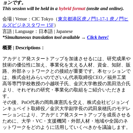
ョンです。
This session will be held in a
hybrid format
(onsite and online).
会場 | Venue：CIC Tokyo（
東京都港区虎ノ門1-17-1 虎ノ門ヒ
ルズビジネスタワー 15F
）
言語 | Language：日本語 | Japanese
*Simultaneous translation tool available →
Click here!
概要 | Descriptions：
アカデミア発スタートアップを加速させるには、研究成果や
技術の優位性に加え、事業化を支える人材、資金、知財、販
路、外部ネットワークとの接続が重要です。本セッションで
は、株式会社みらいのでざいん代表取締役CEO／福井工業
高等専門学校教授の小越咲子氏、金沢大学教授の黒田浩介氏
より、それぞれの研究・事業化の取組をご紹介いただきま
す。
その後、PnO代表の岡島康憲氏を交え、株式会社ビジョンイ
ンキュベイト取締役／金沢大学副学長の武田泉穂氏のモデレ
ーションにより、アカデミア発スタートアップを成長させる
ために、大学・VC・支援機関・外部人材・地域や全国のネ
ットワークをどのように活用していくべきかを議論します。