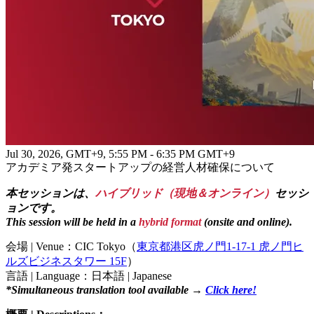
Jul 30, 2026, GMT+9
,
5:55 PM - 6:35 PM GMT+9
アカデミア発スタートアップの経営人材確保について
本セッションは、
ハイブリッド（現地＆オンライン）
セッシ
ョンです。
This session will be held in a
hybrid format
(onsite and online).
会場 | Venue：CIC Tokyo（
東京都港区虎ノ門1-17-1 虎ノ門ヒ
ルズビジネスタワー 15F
）
言語 | Language：日本語 | Japanese
*Simultaneous translation tool available →
Click here!