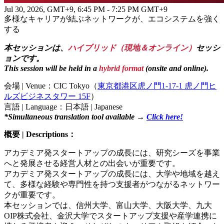
Jul 30, 2026, GMT+9
,
6:45 PM - 7:25 PM GMT+9
多様なキャリアが結ぶネットワークが、エコシステムを強く
する
本セッションは、
ハイブリッド（現地＆オンライン）
セッシ
ョンです。
This session will be held in a
hybrid format
(onsite and online).
会場 | Venue：CIC Tokyo（
東京都港区虎ノ門1-17-1 虎ノ門ヒ
ルズビジネスタワー 15F
）
言語 | Language：日本語 | Japanese
*Simultaneous translation tool available →
Click here!
概要 | Descriptions：
アカデミア発スタートアップの成長には、研究シーズを事業
へと発展させる経営人材との出会いが重要です。
アカデミア発スタートアップの成長には、大学や地域を越え
て、多様な経験や専門性を持つ支援者がつながるネットワー
クが重要です。
本セッションでは、信州大学、富山大学、大阪大学、九大
OIP株式会社、金沢大学でスタートアップ支援や産学連携に