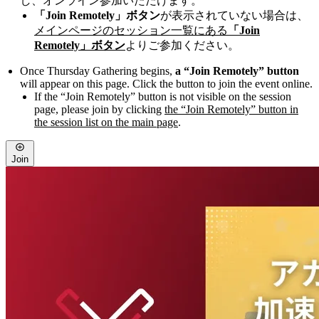
し、オンライン参加いただけます。
「Join Remotely」ボタン
が表示されていない場合は、
メインページのセッション一覧にある
「Join
Remotely」ボタン
よりご参加ください。
Once Thursday Gathering begins,
a “Join Remotely” button
will appear on this page. Click the button to join the event online.
If the “Join Remotely” button is not visible on the session
page, please join by clicking
the “Join Remotely” button in
the session list on the main page
.
Join