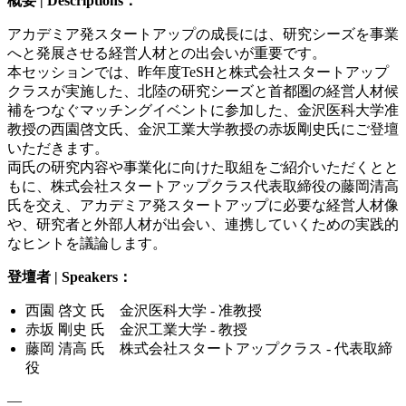
概要 | Descriptions：
アカデミア発スタートアップの成長には、研究シーズを事業
へと発展させる経営人材との出会いが重要です。
本セッションでは、昨年度TeSHと株式会社スタートアップ
クラスが実施した、北陸の研究シーズと首都圏の経営人材候
補をつなぐマッチングイベントに参加した、金沢医科大学准
教授の西園啓文氏、金沢工業大学教授の赤坂剛史氏にご登壇
いただきます。
両氏の研究内容や事業化に向けた取組をご紹介いただくとと
もに、株式会社スタートアップクラス代表取締役の藤岡清高
氏を交え、アカデミア発スタートアップに必要な経営人材像
や、研究者と外部人材が出会い、連携していくための実践的
なヒントを議論します。
登壇者 | Speakers：
西園 啓文 氏 金沢医科大学 - 准教授
赤坂 剛史 氏 金沢工業大学 - 教授
藤岡 清高 氏 株式会社スタートアップクラス - 代表取締
役
—