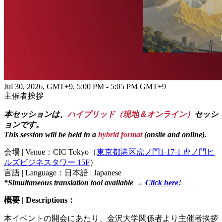
Jul 30, 2026, GMT+9
,
5:00 PM - 5:05 PM GMT+9
主催者挨拶
本セッションは、
ハイブリッド（現地＆オンライン）
セッシ
ョンです。
This session will be held in a
hybrid format
(onsite and online).
会場 | Venue：CIC Tokyo（
東京都港区虎ノ門1-17-1 虎ノ門ヒ
ルズビジネスタワー 15F
）
言語 | Language：日本語 | Japanese
*Simultaneous translation tool available →
Click here!
概要 | Descriptions：
本イベントの開会にあたり、金沢大学関係者より主催者挨拶