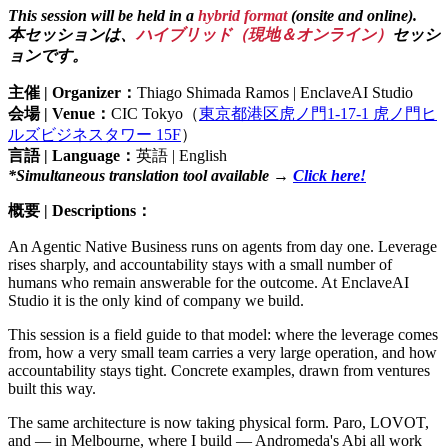
This session will be held in a
hybrid format
(onsite and online).
本セッションは、
ハイブリッド（現地＆オンライン）
セッシ
ョンです。
主催 | Organizer：
Thiago
Shimada Ramos | EnclaveAI Studio
会場 | Venue：
CIC Tokyo（
東京都港区虎ノ門1-17-1 虎ノ門ヒ
ルズビジネスタワー 15F
）
言語 | Language：
英語 | English
*Simultaneous translation tool available →
Click here!
概要 | Descriptions：
An Agentic Native Business runs on agents from day one. Leverage
rises sharply, and accountability stays with a small number of
humans who remain answerable for the outcome. At EnclaveAI
Studio it is the only kind of company we build.
This session is a field guide to that model: where the leverage comes
from, how a very small team carries a very large operation, and how
accountability stays tight. Concrete examples, drawn from ventures
built this way.
The same architecture is now taking physical form. Paro, LOVOT,
and — in Melbourne, where I build — Andromeda's Abi all work