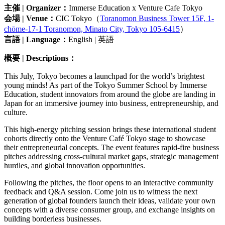
主催 | Organizer：
Immerse Education x Venture Cafe Tokyo
会場 | Venue：
CIC Tokyo（
Toranomon Business Tower 15F, 1-
chōme-17-1 Toranomon, Minato City, Tokyo 105-6415
）
言語 | Language：
English | 英語
概要 | Descriptions：
This July, Tokyo becomes a launchpad for the world’s brightest
young minds! As part of the Tokyo Summer School by Immerse
Education, student innovators from around the globe are landing in
Japan for an immersive journey into business, entrepreneurship, and
culture.
This high-energy pitching session brings these international student
cohorts directly onto the Venture Café Tokyo stage to showcase
their entrepreneurial concepts. The event features rapid-fire business
pitches addressing cross-cultural market gaps, strategic management
hurdles, and global innovation opportunities.
Following the pitches, the floor opens to an interactive community
feedback and Q&A session. Come join us to witness the next
generation of global founders launch their ideas, validate your own
concepts with a diverse consumer group, and exchange insights on
building borderless businesses.