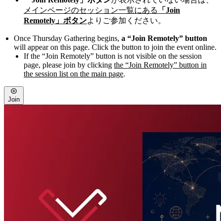
Venture Café TokyoのWebサイトはこちら | Here is the Venture
メインページのセッション一覧にある
「Join
Café Tokyo website.：
URL
Remotely」ボタン
よりご参加ください。
Once Thursday Gathering begins,
a “Join Remotely” button
will appear on this page. Click the button to join the event online.
If the “Join Remotely” button is not visible on the session
page, please join by clicking
the “Join Remotely” button in
the session list on the main page
.
Join