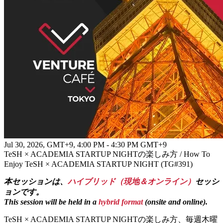
■会場 | Venue
現地会場：
CIC Tokyo
住所：
東京都港区虎ノ門1丁目17番1号 虎ノ門ヒルズビジネ
スタワー15階
*イベント受付は
1階
、会場入り口は
15階
となります。
Venue：
CIC Tokyo
Access：
Toranomon Hills Business Tower 15F, 1 Chome-17-1
Toranomon, Minato City, Tokyo
*Event check-in counter will be open at 1st floor
——
■参加登録方法 | How to Register
Jul 30, 2026, GMT+9
,
4:00 PM - 4:30 PM GMT+9
TeSH × ACADEMIA STARTUP NIGHTの楽しみ方 / How To
「
Register to Event
」ボタン
より参加登録をお願いいたしま
Enjoy TeSH × ACADEMIA STARTUP NIGHT (TG#391)
す！
本セッションは、
ハイブリッド（現地＆オンライン）
セッシ
Click the
“Register to Event”
button
to sign up!
ョンです。
This session will be held in a
hybrid format
(onsite and online).
===
TeSH × ACADEMIA STARTUP NIGHTの楽しみ方、毎週木曜
■オンライン参加方法について