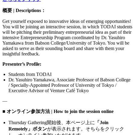
概要 | Descriptions：
Get yourself exposed to innovative ideas of emerging opportunities!
You will be joining an interactive session, in which TODAI students
will be pitching their preliminary entrepreneurial idea as part of their
intensive Entrepreneurship Program coordinated by Dr. Yasuhiro
Yamakawa from Babson College/University of Tokyo. You will be
asked to serve as their sounding board and share with them your
insightful feedback.
Presenter’s Profile:
Students from TODAI
Dr. Yasuhiro Yamakawa, Associate Professor of Babson College
/ Specially-Appointed Professor of University of Tokyo /
Executive Advisor of Venture Café Tokyo
—
■ オンライン参加方法 | How to join the session online
Thursday Gathering開始後、本ページ上に
「Join
Remotely」ボタン
が表示されます。そちらをクリック