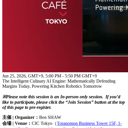
Jun 25, 2026, GMT+9
,
5:00 PM - 5:50 PM GMT+9
The Intelligent Culinary AI Engine: Mathematically Defending
Margins Today, Powering Kitchen Robotics Tomorrow
※Please note this session is an In-person only session. If you’d
like to participate, please click the “
Join Session
” button at the top
of this page to pre-register.
主催 | Organizer：
Ben SHAW
会場 | Venue：
CIC Tokyo（
Toranomon Business Tower 15F, 1-