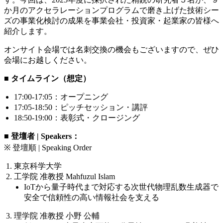
か月のアクセラレーションプログラムで磨き上げた技術シー
ズの事業化検討の成果を事業会社・投資家・起業家の皆様へ
紹介します。
オンサイト会場では名刺交換の機会もございますので、ぜひ
会場にお越しください。
■ タイムライン（想定）
17:00-17:05
：オープニング
17:05-18:50
：ピッチセッション・講評
18:50-19:00
：表彰式・クロージング
■ 登壇者
| Speakers
：
※ 登壇順 | Speaking Order
東京科学大学
工学院 准教授
Mahfuzul Islam
IoT
から量⼦時代まで対応する次世代物理乱数⽣成器で
安全で信頼性の高い情報社会を支える
理学院 准教授 小野 公輔