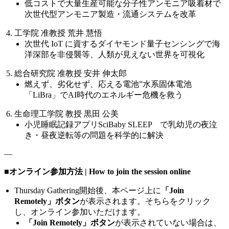
低コストで大量生産可能な分子性アンモニア吸着材で
次世代型アンモニア製造・流通システムを改革
工学院 准教授 荒井 慧悟
次世代
IoT
に資するダイヤモンド量子センシングで海
洋深部を非侵襲等、人類が見えない世界を可視化
総合研究院 准教授 安井 伸太郎
燃えず、劣化せず、応える電池”水系固体電池
「
LiBra
」で
AI
時代のエネルギー危機を救う
生命理工学院 教授 黒田 公美
小児睡眠記録アプリ
SciBaby SLEEP
で乳幼児の夜泣
き・昼夜逆転等の問題を科学的に解決
—
■オンライン参加方法 | How to join the session online
Thursday Gathering開始後、本ページ上に
「Join
Remotely」ボタン
が表示されます。そちらをクリック
し、オンライン参加いただけます。
「Join Remotely」ボタン
が表示されていない場合は、