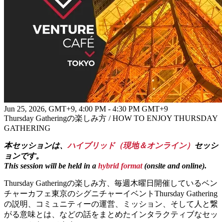
参加いただけます。
Thursday Gathering開始時間になりましたら、セッション枠の
下に「Join Remotely」ボタンが表示されます。
そのボタンをクリック後、オンライン参加いただけます。
*
オンライン参加には、
参加登録が必要
です。
本ページの
「Register for Event」ボタンより参加登録
をお願いいたしま
す。
■ How to Join Online
Jun 25, 2026, GMT+9
,
4:00 PM - 4:30 PM GMT+9
You can join the session by clicking
the “Join Remotely” button
Thursday Gatheringの楽しみ方 / HOW TO ENJOY THURSDAY
shown in the session list below.
Once Thursday Gathering starts, the
“Join Remotely” button
will
GATHERING
appear below each session.
本セッションは、
ハイブリッド（現地＆オンライン）
セッシ
Click the button to join the session online.
ョンです。
*Please note
that registration is required
to join the event online.
This session will be held in a
hybrid format
(onsite and online).
To register, click the “Register for Event” button on this page.
Thursday Gatheringの楽しみ方、毎週木曜日開催しているベン
===
チャーカフェ東京のシグニチャーイベントThursday Gathering
の説明、コミュニティーの運営、ミッション、そして人と繋
Venture Café TokyoのWebサイトはこちら | Here is the Venture
がる意味とは、などの話をまとめたインタラクティブなセッ
Café Tokyo website.：
URL