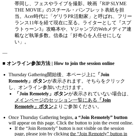
帯同し、フェスやライブを撮影。映画『RIP SLYME
THE MOVIE』のスチール・パンフレット表紙を担
当。Acer時代に「ゲリラPR活動家」と呼ばれ、フリー
ランス11年を経て現在に至る。ライターとして『スプ
ラトゥーン3』攻略本や、VジャンプのWebメディア連
載など執筆多数。信条は「好奇心を人任せにしな
い」。
—
■ オンライン参加方法 | How to join the session online
Thursday Gathering開始後、本ページ上に
「Join
Remotely」ボタン
が表示されます。そちらをクリック
し、オンライン参加いただけます。
「Join Remotely」ボタン
が表示されていない場合は、
メインページのセッション一覧にある
「Join
Remotely」ボタン
よりご参加ください。
Once Thursday Gathering begins,
a “Join Remotely” button
will appear on this page. Click the button to join the event online.
If the “Join Remotely” button is not visible on the session
page, please join by clicking
the “Join Remotely” button in