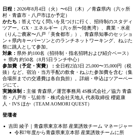
日程：
2026年8月4日（火）〜6日（木）／青森県内（六ヶ所
村・青森市・八戸市ほか予定）
かたち：
答えでなく問いを見つけに行く、招待制のスタディ
ツアー。GX・エネルギー（六ヶ所〜陸奥湾）、農業・水産
（りんご農家〜八戸「美食都市」）、青森県知事のセッショ
ン＋県内キーパーソンとのランチネットワーキング、ねぶた
祭に跳人として参加。
対象：
県外 約100名（招待制・指名招聘および紹介ベース）
＋ 県内 約50名（8月5日ランチ中心）
参加費（予定・実費）：
全日程2泊3日 25,000〜35,000円（税
抜）など。宿泊・当方手配の飲食・ねぶた参加費を含む（集
合場所までの交通費は各自負担）。詳細・申込はツアーペー
ジにて。
実施体制：
主催 青森県／運営事務局 4S株式会社／協力 青森
市・八戸市・弘前市・株式会社天地人 代表取締役 櫻庭康
人・IVS ほか（TEAM AOMORI QUEST）
登壇者
吉田 綾子｜青森県東京本部 産業誘致チーム マネージャー
令和7年度から青森県東京本部 産業誘致チームに所