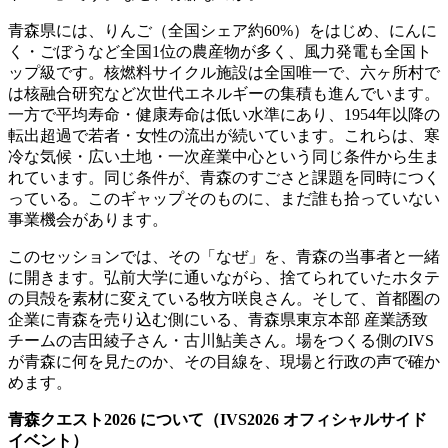
青森県には、りんご（全国シェア約60%）をはじめ、にんに
く・ごぼうなど全国1位の農産物が多く、風力発電も全国ト
ップ級です。核燃料サイクル施設は全国唯一で、六ヶ所村で
は核融合研究など次世代エネルギーの集積も進んでいます。
一方で平均寿命・健康寿命は低い水準にあり、1954年以降の
転出超過で若者・女性の流出が続いています。これらは、寒
冷な気候・広い土地・一次産業中心という同じ条件から生ま
れています。同じ条件が、青森のすごさと課題を同時につく
っている。このギャップそのものに、まだ誰も拾っていない
事業機会があります。
このセッションでは、その「なぜ」を、青森の当事者と一緒
に開きます。弘前大学に通いながら、捨てられていたホタテ
の貝殻を素材に変えている牧方咲良さん。そして、首都圏の
企業に青森を売り込む側にいる、青森県東京本部 産業誘致
チームの吉田綾子さん・古川鮎美さん。場をつくる側のIVS
が青森に何を見たのか、その目線を、現場と行政の声で確か
めます。
青森クエスト2026 について（IVS2026 オフィシャルサイド
イベント）