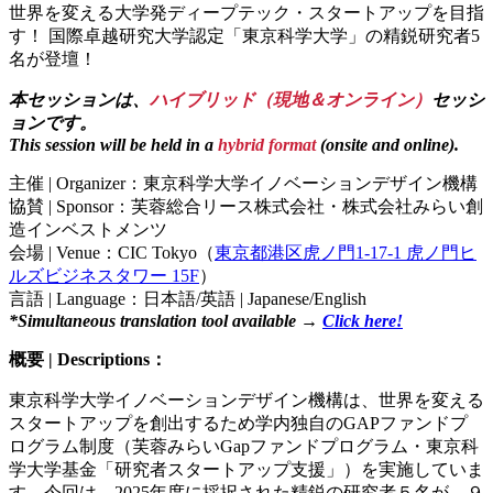
世界を変える大学発ディープテック・スタートアップを目指
す！ 国際卓越研究大学認定「東京科学大学」の精鋭研究者5
名が登壇！
本セッションは、
ハイブリッド（現地＆オンライン）
セッシ
ョンです。
This session will be held in a
hybrid format
(onsite and online).
主催 | Organizer：東京科学大学イノベーションデザイン機構
協賛 | Sponsor：芙蓉総合リース株式会社・株式会社みらい創
造インベストメンツ
会場 | Venue：CIC Tokyo（
東京都港区虎ノ門1-17-1 虎ノ門ヒ
ルズビジネスタワー 15F
）
言語 | Language：日本語/英語 | Japanese/English
*Simultaneous translation tool available →
Click here!
概要 | Descriptions：
東京科学大学イノベーションデザイン機構は、世界を変える
スタートアップを創出するため学内独自の
GAP
ファンドプ
ログラム制度（芙蓉みらい
Gap
ファンドプログラム・東京科
学大学基金「研究者スタートアップ支援」）を実施していま
す。今回は、
2025
年度に採択された精鋭の研究者５名が、９