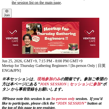
the session list on the main page
.
Join
Jun 25, 2026, GMT+9
,
7:15 PM - 8:00 PM GMT+9
Meetup for Thursday Gathering Beginners ! [In-person Only | 日英
ENG&JPN]
※本セッションは、
現地参加のみ
の開催です。参加ご希望の
方は本ページにある ”
JOIN SESSION | セッションに参加
“ボ
タン から事前登録をお願いします。
※Please note this session is an
In-person only
session. If you’d
like to participate, please click the
“JOIN SESSION
”
button at
the top of this page to pre-register.