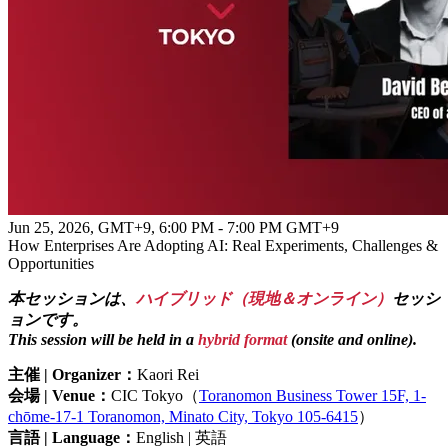
Jun 25, 2026, GMT+9
,
6:00 PM - 7:00 PM GMT+9
How Enterprises Are Adopting AI: Real Experiments, Challenges &
Opportunities
本セッションは、
ハイブリッド（現地＆オンライン）
セッシ
ョンです。
This session will be held in a
hybrid format
(onsite and online).
主催 | Organizer：
Kaori Rei
会場 | Venue：
CIC Tokyo（
Toranomon Business Tower 15F, 1-
chōme-17-1 Toranomon, Minato City, Tokyo 105-6415
）
言語 | Language：
English | 英語