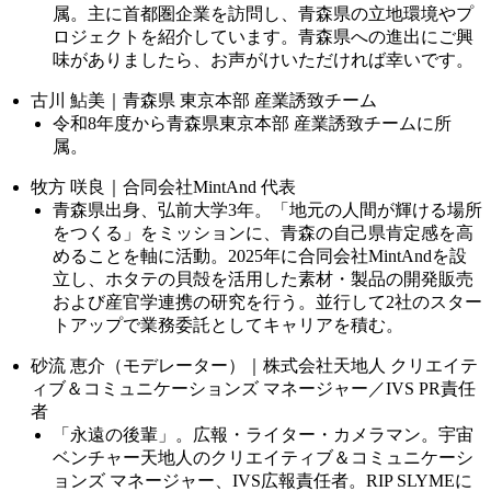
属。主に首都圏企業を訪問し、青森県の立地環境やプ
ロジェクトを紹介しています。青森県への進出にご興
味がありましたら、お声がけいただければ幸いです。
古川 鮎美｜青森県 東京本部 産業誘致チーム
令和8年度から青森県東京本部 産業誘致チームに所
属。
牧方 咲良｜合同会社MintAnd 代表
青森県出身、弘前大学3年。「地元の人間が輝ける場所
をつくる」をミッションに、青森の自己県肯定感を高
めることを軸に活動。2025年に合同会社MintAndを設
立し、ホタテの貝殻を活用した素材・製品の開発販売
および産官学連携の研究を行う。並行して2社のスター
トアップで業務委託としてキャリアを積む。
砂流 恵介（モデレーター）｜株式会社天地人 クリエイテ
ィブ＆コミュニケーションズ マネージャー／IVS PR責任
者
「永遠の後輩」。広報・ライター・カメラマン。宇宙
ベンチャー天地人のクリエイティブ＆コミュニケーシ
ョンズ マネージャー、IVS広報責任者。RIP SLYMEに