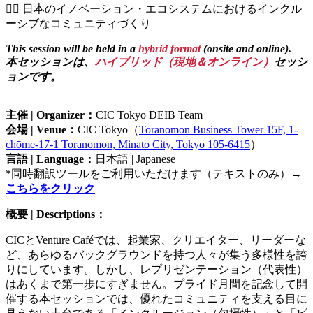
🏳️‍🌈 日本のイノベーション・エコシステムにおけるインクル
ーシブなコミュニティづくり
This session will be held in a
hybrid format
(onsite and online).
本セッションは、
ハイブリッド（現地＆オンライン）
セッシ
ョンです。
主催 | Organizer：
CIC Tokyo DEIB Team
会場 | Venue：
CIC Tokyo（
Toranomon Business Tower 15F, 1-
chōme-17-1 Toranomon, Minato City, Tokyo 105-6415
）
言語 | Language：
日本語 | Japanese
*同時翻訳ツールをご利用いただけます（テキストのみ）→
こちらをクリック
概要 | Descriptions：
CICとVenture Caféでは、起業家、クリエイター、リーダーな
ど、あらゆるバックグラウンドを持つ人々が集う多様性を誇
りにしています。しかし、レプリゼンテーション（代表性）
はあくまで第一歩にすぎません。プライド月間を記念して開
催する本セッションでは、優れたコミュニティを支える目に