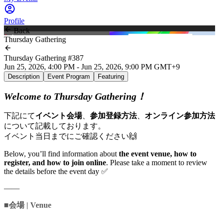
Profile
Back
Thursday Gathering
Thursday Gathering #387
Jun 25, 2026, 4:00 PM - Jun 25, 2026, 9:00 PM GMT+9
Description
Event Program
Featuring
Welcome to Thursday Gathering！
下記にて
イベント会場
、
参加登録方法
、
オンライン参加方法
について記載しております。
イベント当日までにご確認ください🙌
Below, you’ll find information about
the event venue, how to
register, and how to join online
. Please take a moment to review
the details before the event day ✅
——
■会場 | Venue