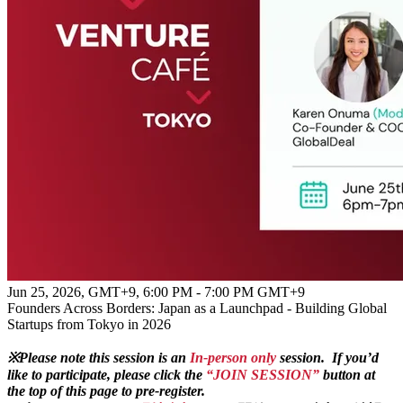
Jun 25, 2026, GMT+9
,
6:00 PM - 7:00 PM GMT+9
Founders Across Borders: Japan as a Launchpad - Building Global
Startups from Tokyo in 2026
※Please note this session is an
In-person only
session. If you’d
like to participate, please click the
“JOIN SESSION
”
button at
the top of this page to pre-register.