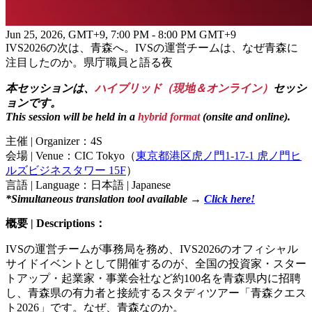
Jun 25, 2026, GMT+9
,
7:00 PM - 8:00 PM GMT+9
IVS2026の次は、青森へ。IVSの運営チームは、なぜ青森に
注目したのか。県庁職員と語る夜
本セッションは、
ハイブリッド（現地＆オンライン）
セッシ
ョンです。
This session will be held in a
hybrid format
(onsite and online).
主催 | Organizer：4S
会場 | Venue：CIC Tokyo（
東京都港区虎ノ門1-17-1 虎ノ門ヒ
ルズビジネスタワー 15F
）
言語 | Language：日本語 | Japanese
*Simultaneous translation tool available →
Click here!
概要 | Descriptions：
IVSの運営チームが事務局を務め、IVS2026のオフィシャル
サイドイベントとして開催するのが、全国の投資家・スター
トアップ・起業家・事業会社など約100名を青森県内に招聘
し、青森県の有力者と接続するスタディツアー「青森クエス
ト2026」です。なぜ、青森なのか。