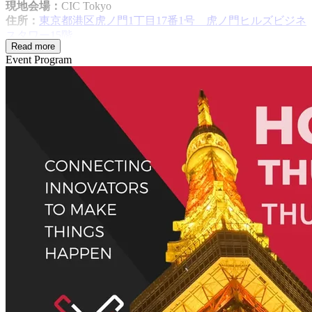
現地会場：
CIC Tokyo
住所：
東京都港区虎ノ門1丁目17番1号 虎ノ門ヒルズビジネ
スタワー15階
Read more
*イベント受付は
1階
、会場入り口は
15階
となります。
Event Program
Venue：
CIC Tokyo
Access：
Toranomon Hills Business Tower 15F, 1 Chome-17-1
Toranomon, Minato City, Tokyo
*Event check-in counter will be open at 1st floor
——
■参加登録方法 | How to Register
「
Register to Event
」ボタン
より参加登録をお願いいたしま
す！
Click the
“Register to Event”
button
to sign up!
===
■オンライン参加方法について
セッション一覧に表示される
「Join Remotely」ボタン
より