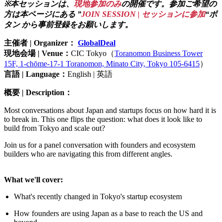
※本セッションは、
現地参加のみ
の開催です。参加ご希望の
方は本ページにある ”
JOIN SESSION | セッションに参加
“ボ
タン から事前登録をお願いします。
主催者 | Organizer：
GlobalDeal
現地会場 | Venue：
CIC Tokyo（
Toranomon Business Tower
15F, 1-chōme-17-1 Toranomon, Minato City, Tokyo 105-6415
）
言語 | Language：
English | 英語
概要 | Description：
Most conversations about Japan and startups focus on how hard it is
to break in. This one flips the question: what does it look like to
build from Tokyo and scale out?
Join us for a panel conversation with founders and ecosystem
builders who are navigating this from different angles.
What we'll cover:
What's recently changed in Tokyo's startup ecosystem
How founders are using Japan as a base to reach the US and