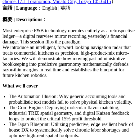
chōme-17-1 Toranomon, Minato City, Tokyo 105-6415
）
言語 | Language：
English | 英語
概要 | Descriptions：
Most enterprise F&B technology operates entirely as a retrospective
ledger—a digital rearview mirror recording yesterday's financial
damage. This session flips the paradigm.
We introduce an intelligent, forward-looking navigation radar that
treats commercial kitchens as precision, high-product-mix micro-
factories. We will demonstrate how moving past administrative
bookkeeping into predictive gastronomy mathematically defends
razor-thin margins in real time and establishes the blueprint for
future kitchen robotics.
What we'll cover
The Automation Illusion: Why generic accounting tools and
probabilistic text models fail to solve physical kitchen volatility.
The Core Engine: Deploying molecular flavor matching,
industrial TRIZ spatial geometry, and digital Kaizen feedback
loops to protect the critical 15% profit threshold.
The Japan Blueprint: Utilizing predictive, edge-resilient back-of-
house DX to systematically solve chronic labor shortages and
optimize high-rent spatial footprints.