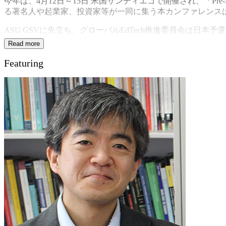
今年は、4月12日～15日 米国サンディエゴで開催され、「Pre-K t
る著名人や起業家、投資家等が一同に集う本カンファレンスは、年
ASU GSVに先立ち、グローバルEdTech推進委員会は日本予選
アップ企業を選出(推薦)。本アワードに日本から初めて GSV CUP
Read more
審査員：Judges：
Featuring
藤本 徹（東京大学 大学院情報学環 教授）
岡崎 祐樹（株式会社 旺文社ベンチャーズ プリンシパル／
岡田 隆太朗（一般社団法人 日本ディープラーニング協会 
山本 瑞穂（特定非営利活動法人 全国検定振興機構 事業部
速水 牧（mind gym 代表／ギャラップ認定ストレングスコ
田邊 研一郎（日本テレビホールディングス株式会社 グル
古河 建英（一般社団法人 グローバルEdTech推進委員会 理
特別講演１
Liam Pisano, Managing Partner, 196 Ventures
特別講演２
Asia EdTech Alliance