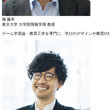
—
■オンライン参加方法 | How to join the session online
徹
藤本
Thursday Gathering開始後、本ページ上に
「Join Remotel
東京大学 大学院情報学環 教授
「Join Remotely」ボタン
が表示されていない場合は、
ゲーム学習論・教育工学を専門に、学びのデザインや教育D
Once Thursday Gathering begins,
a “Join Remotely” button
will
If the “Join Remotely” button is not visible on the session page