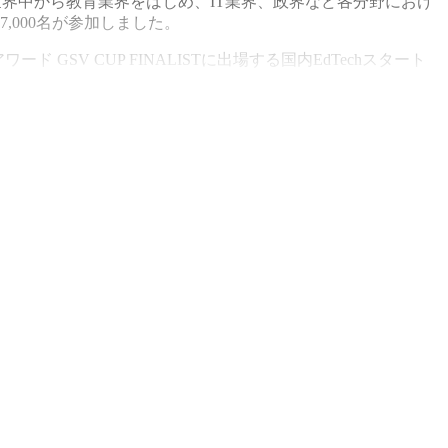
をキーテーマに、世界中から教育業界をはじめ、IT業界、政界など各分野におけ
,000名が参加しました。
GSV CUP FINALISTに出場する国内EdTechスタート