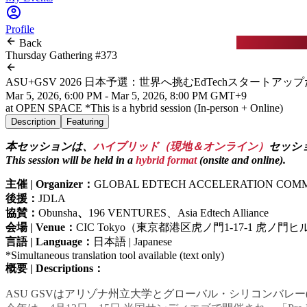
Profile
Back
Thursday Gathering #373
ASU+GSV 2026 日本予選：世界へ挑むEdTechスタートアッ
Mar 5, 2026, 6:00 PM - Mar 5, 2026, 8:00 PM GMT+9
at
OPEN SPACE *This is a hybrid session (In-person + Online)
Description
Featuring
本セッションは、
ハイブリッド（現地＆オンライン）
セッシ
This session will be held in a
hybrid format
(onsite and online).
主催 | Organizer：
GLOBAL EDTECH ACCELERATION COM
後援：
JDLA
協賛：
Obunsha
、
196 VENTURES、Asia Edtech Alliance
会場 | Venue：
CIC Tokyo（東京都港区虎ノ門1-17-1 虎ノ門
言語 | Language：
日本語 | Japanese
*Simultaneous translation tool available (text only)
概要 | Descriptions：
ASU GSVはアリゾナ州立大学とグローバル・シリコンバレー(