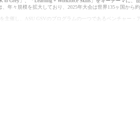
o Grey」、「Learning + Workforce Skills」
々規模を拡大しており、2025年大会は世界135ヶ国から約7
を主催し、ASU GSVのプログラムの一つであるベンチャー・アワード 
 Elite 200 を弊団体が輩出いたしました。
パートナー）
専務理事）
長）
ーチ）
ープ戦略マネジメント部 次長）
事）